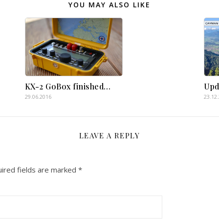
YOU MAY ALSO LIKE
KX-2 GoBox finished…
Upd
29.06.2016
23.12
LEAVE A REPLY
ired fields are marked
*