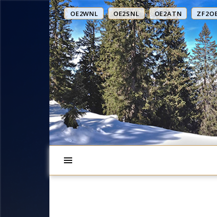
OE2WNL
OE2SNL
OE2ATN
ZF2O