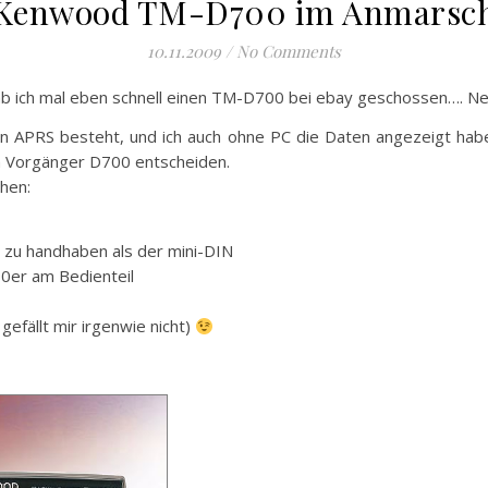
Kenwood TM-D700 im Anmarsc
10.11.2009
/
No Comments
hab ich mal eben schnell einen TM-D700 bei ebay geschossen…. Ne
n APRS besteht, und ich auch ohne PC die Daten angezeigt hab
 Vorgänger D700 entscheiden.
chen:
r zu handhaben als der mini-DIN
10er am Bedienteil
 gefällt mir irgenwie nicht)