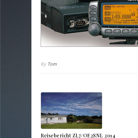
By
Tom
Reisebericht ZL7/OE2SNL 2014