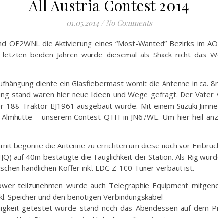
All Austria Contest 2014
01.05.2014
/
No Comments
und OE2WNL die Aktivierung eines “Most-Wanted” Bezirks im A
etzten beiden Jahren wurde diesemal als Shack nicht das W
ufhängung diente ein Glasfiebermast womit die Antenne in ca. 
ng stand waren hier neue Ideen und Wege gefragt. Der Vater vo
r 188 Traktor BJ1961 ausgebaut wurde. Mit einem Suzuki Jimn
r Almhütte – unserem Contest-QTH in JN67WE. Um hier heil an
mit begonne die Antenne zu errichten um diese noch vor Einbruch 
HJQ) auf 40m bestätigte die Tauglichkeit der Station. Als Rig w
ischen handlichen Koffer inkl. LDG Z-100 Tuner verbaut ist.
ower teilzunehmen wurde auch Telegraphie Equipment mitge
l. Speicher und den benötigen Verbindungskabel.
fähigkeit getestet wurde stand noch das Abendessen auf dem 