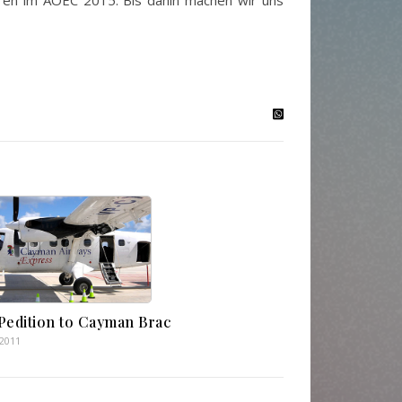
ören im AOEC 2015. Bis dahin machen wir uns
Pedition to Cayman Brac
.2011