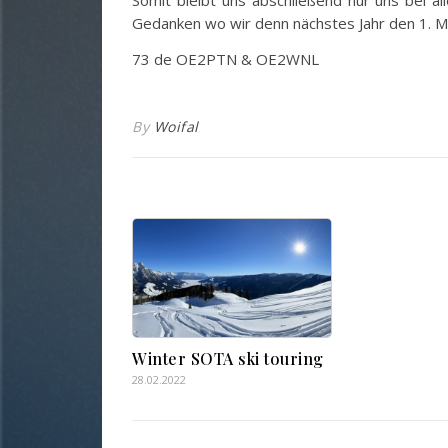
Somit bleibt uns abschließend nur uns bei 
Gedanken wo wir denn nächstes Jahr den 1. M
73 de OE2PTN & OE2WNL
By
Woifal
Winter SOTA ski touring
28.02.2022