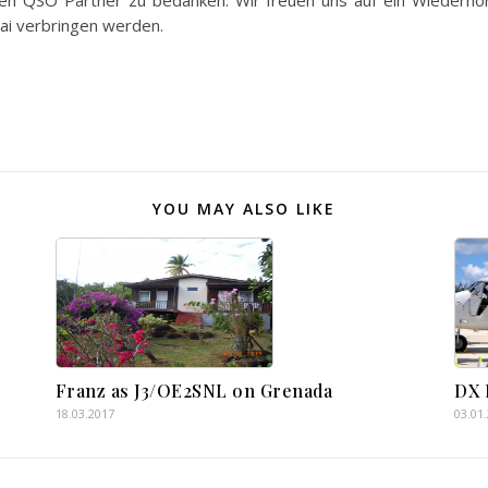
allen QSO Partner zu bedanken. Wir freuen uns auf ein Wiederh
ai verbringen werden.
YOU MAY ALSO LIKE
Franz as J3/OE2SNL on Grenada
DX 
18.03.2017
03.01