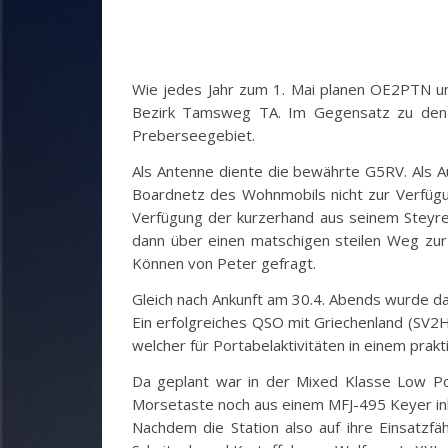
Wie jedes Jahr zum 1. Mai planen OE2PTN 
Bezirk Tamsweg TA. Im Gegensatz zu den l
Preberseegebiet.
Als Antenne diente die bewährte G5RV. Als A
Boardnetz des Wohnmobils nicht zur Verfügu
Verfügung der kurzerhand aus seinem Steyre
dann über einen matschigen steilen Weg zu
Können von Peter gefragt.
Gleich nach Ankunft am 30.4. Abends wurde da
Ein erfolgreiches QSO mit Griechenland (SV2
welcher für Portabelaktivitäten in einem prakt
Da geplant war in der Mixed Klasse Low P
Morsetaste noch aus einem MFJ-495 Keyer ink
Nachdem die Station also auf ihre Einsatz