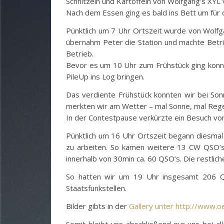
Schnitzeln und Kartoffeln von Wolfgang’s XY
Nach dem Essen ging es bald ins Bett um für 
Pünktlich um 7 Uhr Ortszeit wurde von Wolf
übernahm Peter die Station und machte Betri
Betrieb.
Bevor es um 10 Uhr zum Frühstück ging konnt
PileUp ins Log bringen.
Das verdiente Frühstück konnten wir bei Son
merkten wir am Wetter – mal Sonne, mal Reg
In der Contestpause verkürzte ein Besuch vo
Pünktlich um 16 Uhr Ortszeit begann diesmal
zu arbeiten. So kamen weitere 13 CW QSO’s 
innerhalb von 30min ca. 60 QSO’s. Die restli
So hatten wir um 19 Uhr insgesamt 206 QS
Staatsfunkstellen.
Bilder gibts in der
Gallery unter http://www.