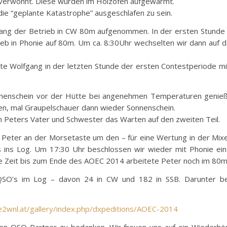
L verwöhnt. Diese wurden im Holzofen aufgewärmt.
die “geplante Katastrophe” ausgeschlafen zu sein.
gang der Betrieb in CW 80m aufgenommen. In der ersten Stund
eb in Phonie auf 80m. Um ca. 8:30Uhr wechselten wir dann auf 
e Wolfgang in der letzten Stunde der ersten Contestperiode mi
nenschein vor der Hütte bei angenehmen Temperaturen genießen
en, mal Graupelschauer dann wieder Sonnenschein.
n Peters Vater und Schwester das Warten auf den zweiten Teil.
 Peter an der Morsetaste um den – für eine Wertung in der Mixe
ins Log. Um 17:30 Uhr beschlossen wir wieder mit Phonie ein k
che Zeit bis zum Ende des AOEC 2014 arbeitete Peter noch im 80
O’s im Log – davon 24 in CW und 182 in SSB. Darunter bef
oe2wnl.at/gallery/index.php/dxpeditions/AOEC-2014